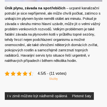
Únik plynu, závada na spotřebičích
– ucpané kanalizační
potrubí je sice nepříjemné, ale může chvíli počkat, zatímco s
unikajícím plynem byste neměli otálet ani minutu. Pokud je
závada v okruhu mimo hlavní uzávěr, může jít o velmi vážný
problém venkovních rozvodů. Velkým problémem je také
fatální závada na plynovém kotli v průběhu topné sezóny,
tehdy hrozí nejen podchlazení organismu a možné
onemocnění, ale také ohrožení některých domácích zvířat,
pokojových rostlin a samozřejmě zamrznutí topných
radiátorů. Havarijní servis tyto situace řeší urgentně, v
naléhavých případech i během několika hodin.
4.5/5 - (11 votes)
Služby
Navigace
pro
I v zimě můžete být nádherně opálená
Pletené šaty
příspěvek