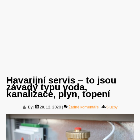
Havarijní servis – to jsou
závady typu voda,
kanalizace, plyn, topení
By
|
28. 12. 2020
|
Žádné komentáře
|
Služby