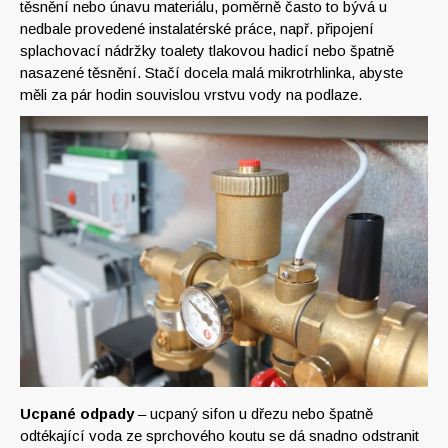
těsnění nebo únavu materiálu, poměrně často to bývá u
nedbale provedené instalatérské práce, např. připojení
splachovací nádržky toalety tlakovou hadicí nebo špatně
nasazené těsnění. Stačí docela malá mikrotrhlinka, abyste
měli za pár hodin souvislou vrstvu vody na podlaze.
Ucpané odpady
– ucpaný sifon u dřezu nebo špatně
odtékající voda ze sprchového koutu se dá snadno odstranit