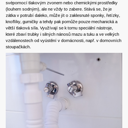
svépomocí tlakovým zvonem nebo chemickými prostředky
(louhem sodným), ale ne vždy to zabere. Stává se, že je
zátka v potrubí daleko, může jít o zaklesnuté sponky, řetízky,
knoflíky, gumičky a tehdy pak pomůže pouze mechanická a
větší tlaková síla. Využívají se k tomu speciální nástroje,
které zbaví trubky i silných nánosů mazu a tuku a ve velkých
vzdálenostech od vyústění v domácnosti, např. v domovních
stoupačkách.