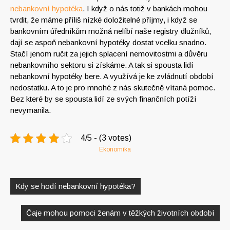
nebankovní hypotéka
. I když o nás totiž v bankách mohou
tvrdit, že máme příliš nízké doložitelné příjmy, i když se
bankovním úředníkům možná nelíbí naše registry dlužníků,
dají se aspoň nebankovní hypotéky dostat vcelku snadno.
Stačí jenom ručit za jejich splacení nemovitostmi a důvěru
nebankovního sektoru si získáme.
A tak si spousta lidí
nebankovní hypotéky bere. A využívá je ke zvládnutí období
nedostatku. A to je pro mnohé z nás skutečně vítaná pomoc.
Bez které by se spousta lidí ze svých finančních potíží
nevymanila.
4/5 - (3 votes)
Ekonomika
Navigace
pro
Kdy se hodí nebankovní hypotéka?
příspěvek
Čaje mohou pomoci ženám v těžkých životních období