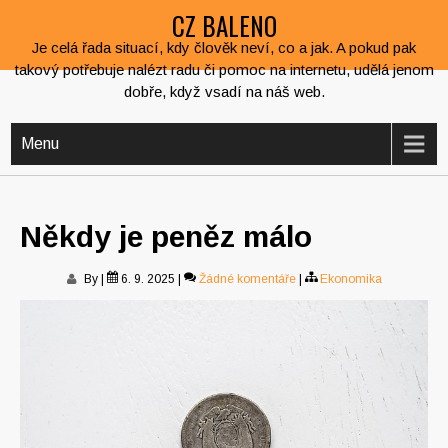
CZ BALENO
Je celá řada situací, kdy člověk neví, co a jak. A pokud pak
takový potřebuje nalézt radu či pomoc na internetu, udělá jenom
dobře, když vsadí na náš web.
Menu
Někdy je peněz málo
By
|
6. 9. 2025
|
Žádné komentáře
|
Ekonomika