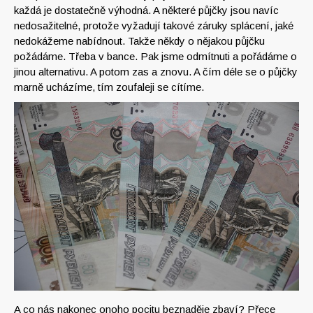
každá je dostatečně výhodná. A některé půjčky jsou navíc
nedosažitelné, protože vyžadují takové záruky splácení, jaké
nedokážeme nabídnout.
Takže někdy o nějakou půjčku
požádáme. Třeba v bance. Pak jsme odmítnuti a pořádáme o
jinou alternativu. A potom zas a znovu. A čím déle se o půjčky
marně ucházíme, tím zoufaleji se cítíme.
A co nás nakonec onoho pocitu beznaděje zbaví? Přece