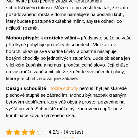
Měli byste proto pečlivě zvážit velikost průměru
schodišťového tubusu. Můžete to provést třeba tak, že si do
požadovaného místa v domě namalujete na podlahu kruh,
který budete postupně zkušebně měnit, abyste odhadli co
nejlepší rozměr.
Mohou přispět k erotické vášni
– představte si, že se vaše
přítelkyně pohybuje po točitých schodech. Vlní se tu v
bocích, ukazuje své vnadné křivky a opatrně našlapuje
bosými chodidly po jednotlivých stupních. Bude oblečena jen
v lehkém župánku a nemusí pronést jediné slovo. Její chůze
na vás může zapůsobit tak, že změníte své původní plány,
které jste chtěl věnovat jiné zábavě.
Design schodiště
–
točité schody
nemusí být jen škaredé
plechové stupně se zábradlím. Mohou být naopak krásným
bytovým doplňkem, který váš obytný prostor pozvedne na
vyšší úroveň. Schodiště může být zhotoveno například z
kombinace kovu a tvrzeného skla.
4.2/5 - (4 votes)