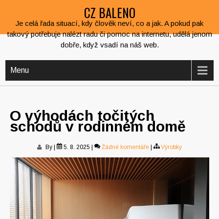
CZ BALENO
Je celá řada situací, kdy člověk neví, co a jak. A pokud pak
takový potřebuje nalézt radu či pomoc na internetu, udělá jenom
dobře, když vsadí na náš web.
Menu
O výhodách točitých
schodů v rodinném domě
By
|
5. 8. 2025
|
Žádné komentáře
|
Výrobky